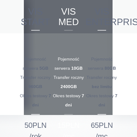
VIS
VIS
VIS
START
MED
ENTERPRI
Pojemność
Pojemność
Pojemność
serwera
5GB
serwera
10GB
serwera
80GB
Transfer roczny
Transfer roczny
Transfer roczny
960GB
2400GB
bez limitu
Okres testowy
7
Okres testowy
7
Okres testowy
7
dni
dni
dni
50PLN
15PLN
65PLN
/rok
/mc
/mc